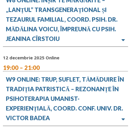
W8 ONLINE: ÎNȘIR’TE MĂRGĂRITE –
„LANȚUL” TRANSGENERAȚIONAL ȘI
TEZAURUL FAMILIAL, COORD. PSIH. DR.
MĂDĂLINA VOICU, ÎMPREUNĂ CU PSIH.
JEANINA CÎRSTOIU
12 decembrie 2025 Online
19:00 – 21:00
W9 ONLINE: TRUP, SUFLET, TĂMĂDUIRE ÎN
TRADIȚIA PATRISTICĂ – REZONANȚE ÎN
PSIHOTERAPIA UMANIST-
EXPERIENȚIALĂ, COORD. CONF. UNIV. DR.
VICTOR BADEA