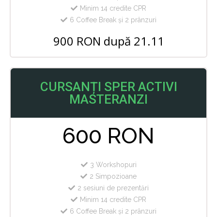
Minim 14 credite CPR
6 Coffee Break și 2 prânzuri
900 RON după 21.11
CURSANȚI SPER ACTIVI
MASTERANZI
600 RON
3 Workshopuri
2 Simpozioane
2 sesiuni de prezentări
Minim 14 credite CPR
6 Coffee Break și 2 prânzuri