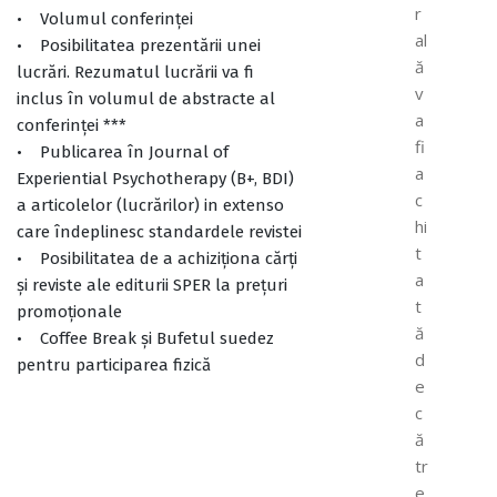
r
• Volumul conferinței
al
• Posibilitatea prezentării unei
ă
lucrări. Rezumatul lucrării va fi
v
inclus în volumul de abstracte al
a
conferinței ***
fi
• Publicarea în Journal of
a
Experiential Psychotherapy (B+, BDI)
c
a articolelor (lucrărilor) in extenso
hi
care îndeplinesc standardele revistei
t
• Posibilitatea de a achiziționa cărți
a
și reviste ale editurii SPER la prețuri
t
promoționale
ă
• Coffee Break și Bufetul suedez
d
pentru participarea fizică
e
c
ă
tr
e