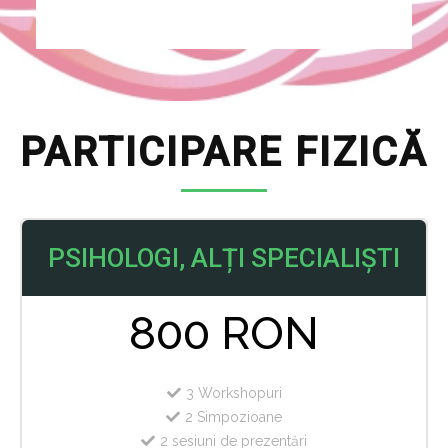
PARTICIPARE FIZICĂ
PSIHOLOGI, ALȚI SPECIALIȘTI
800 RON
3 Workshopuri
2 Simpozioane
2 sesiuni de prezentări