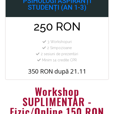
PSIHOLOGI ASPIRANȚI
STUDENȚI (AN 1-3)
250 RON
3 Workshopuri
2 Simpozioane
2 sesiuni de prezentări
Minim 14 credite CPR
350 RON după 21.11
Workshop
SUPLIMENTAR -
Fizic/Online 150 RON