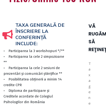
TAXA GENERALĂ DE
VĂ
ÎNSCRIERE LA
RUGĂ
CONFERINŢĂ
SĂ
INCLUDE:
REŢINEŢ
• Participarea la 3 workshopuri */**
• Participarea la cele 2 simpozioane
**
T
• Participarea la cele 2 sesiuni de
a
prezentări și comunicări științifice **
x
• Posibilitatea obținerii a minim 14
a
credite CPR
g
• Diploma de participare şi
e
Creditele acordate de Colegiul
n
Psihologilor din România
e