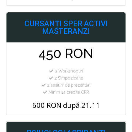
CURSANȚI SPER ACTIVI
MASTERANZI
450 RON
3 Workshopuri
2 Simpozioane
2 sesiuni de prezentări
Minim 14 credite CPR
600 RON după 21.11