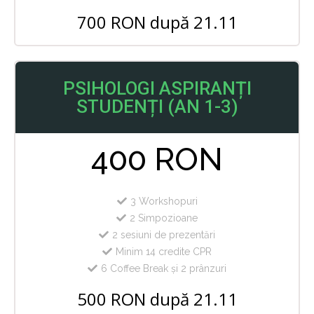
700 RON după 21.11
PSIHOLOGI ASPIRANȚI
STUDENȚI (AN 1-3)
400 RON
3 Workshopuri
2 Simpozioane
2 sesiuni de prezentări
Minim 14 credite CPR
6 Coffee Break și 2 prânzuri
500 RON după 21.11