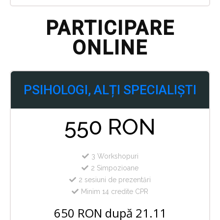
PARTICIPARE
ONLINE
PSIHOLOGI, ALȚI SPECIALIȘTI
550 RON
3 Workshopuri
2 Simpozioane
2 sesiuni de prezentări
Minim 14 credite CPR
650 RON după 21.11